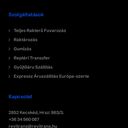
Szolgáltatások
Teljes Rakterű Fuvarozás
Raktározás
Gumizás
Reptéri Transzfer
Gyűjtőáru Szállítás
Expressz Áruszállítás Európa-szerte
Kapcsolat
2852 Kecskéd, Hrsz: 863/3.
+36 34 560 087
revitrans@revitrans.hu